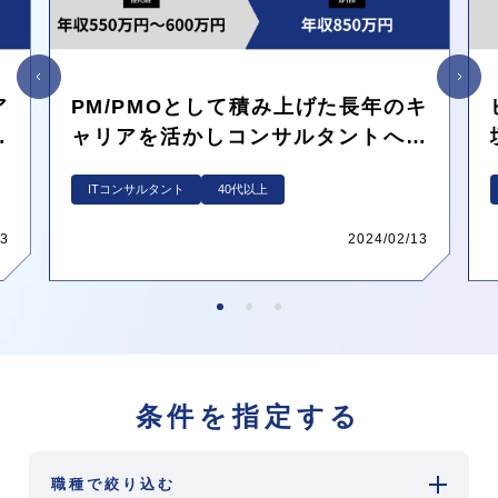
ア
PM/PMOとして積み上げた長年のキ
！
ャリアを活かしコンサルタントへの
地
転職成功！年収アップだけでなくや
ITコンサルタント
40代以上
りたいことの実現も
13
2024/02/13
条件を指定する
職種で絞り込む