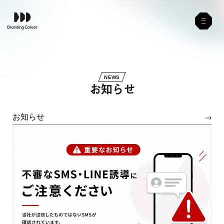
NEWS
お
知
ら
せ